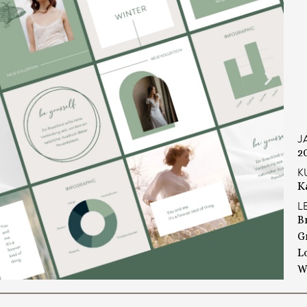
J
2
K
K
L
B
G
L
W