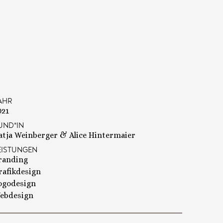
AHR
021
UND*IN
atja Weinberger & Alice Hintermaier
EISTUNGEN
randing
rafikdesign
ogodesign
ebdesign